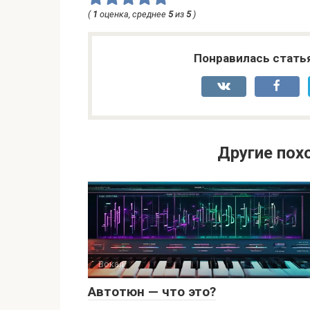
(
1
оценка, среднее
5
из
5
)
Понравилась стать
Другие пох
Вокал
Автотюн — что это?