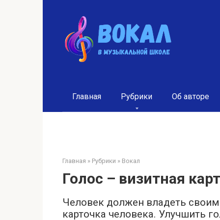
Перейти
к
контенту
Главная
Рубрики
Об авторе
Главная
»
Рубрики
»
Вокал
Голос – визитная кар
Человек должен владеть своим 
карточка человека. Улучшить г