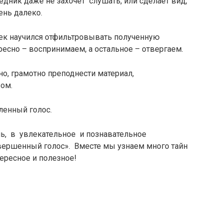
дник даже не захочет слушать, или сделает вид,
ень далеко.
ек научился отфильтровывать полученную
ресно – воспринимаем, а остальное – отвергаем.
о, грамотно преподнести материал,
зом.
ленный голос.
ь, в увлекательное и познавательное
вершенный голос». Вместе мы узнаем много тайн
ересное и полезное!