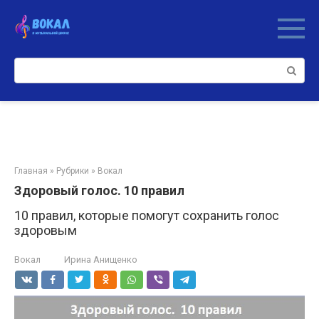
Перейти
к
контенту
Поиск:
Главная
»
Рубрики
»
Вокал
Здоровый голос. 10 правил
10 правил, которые помогут сохранить голос
здоровым
Вокал
Ирина Анищенко