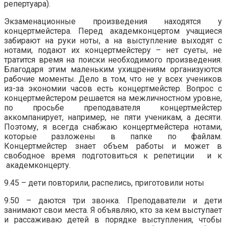
репертуара).
Экзаменационные произведения находятся у
концертмейстера. Перед академконцертом учащиеся
забирают на руки ноты, а на выступление выходят с
нотами, подают их концертмейстеру – нет суеты, не
тратится время на поиски необходимого произведения.
Благодаря этим маленьким ухищрениям организуются
рабочие моменты. Дело в том, что не у всех учеников
из-за экономии часов есть концертмейстер. Вопрос с
концертмейстером решается на межличностном уровне,
по просьбе преподавателя концертмейстер
аккомпанирует, например, не пяти ученикам, а десяти.
Поэтому, я всегда снабжаю концертмейстера нотами,
которые разложены в папке по файлам.
Концертмейстер знает объем работы и может в
свободное время подготовиться к репетиции и к
академконцерту.
9.45 – дети повторили, распелись, приготовили ноты
9.50 – даются три звонка. Преподаватели и дети
занимают свои места. Я объявляю, кто за кем выступает
и рассаживаю детей в порядке выступления, чтобы