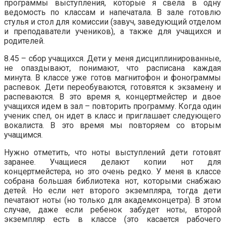
программы выступления, которые я свела в одну
ведомость по классам и напечатала. В зале готовлю
стулья и стол для комиссии (завуч, заведующий отделом
и преподаватели учеников), а также для учащихся и
родителей.
8.45 – сбор учащихся. Дети у меня дисциплинированные,
не опаздывают, понимают, что расписана каждая
минута. В классе уже готов магнитофон и фонограммы
распевок. Дети переобуваются, готовятся к экзамену и
распеваются. В это время я, концертмейстер и двое
учащихся идем в зал – повторить программу. Когда один
ученик спел, он идет в класс и приглашает следующего
вокалиста. В это время мы повторяем со вторым
учащимся.
Нужно отметить, что ноты выступлений дети готовят
заранее. Учащиеся делают копии нот для
концертмейстера, но это очень редко. У меня в классе
собрана большая библиотека нот, которыми снабжаю
детей. Но если нет второго экземпляра, тогда дети
печатают ноты (но только для академконцетра). В этом
случае, даже если ребенок забудет ноты, второй
экземпляр есть в классе (это касается рабочего