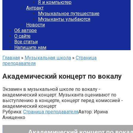
Я и компьютер
Антракт
Музыкальное путешествие
Музыканты улыбаются
Новости
Об авторе
О сайте
Все статьи
Напишите нам
Главная
»
Музыкальная школа
»
Страница
преподавателя
Академический концерт по вокалу
Экзамен в музыкальной школе по вокалу -
академический концерт. Музыканта оценивают по
выступлению в концерте, концерт перед комиссией -
академический концерт
Рубрика:
Страница преподавателя
Автор:
Ирина
Анищенко