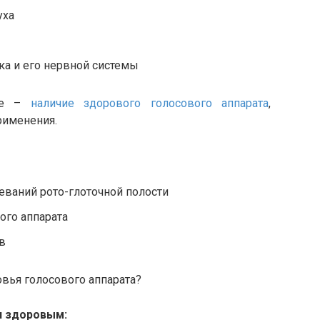
уха
ка и его нервной системы
ние –
наличие здорового голосового аппарата
,
рименения.
леваний рото-глоточной полости
ого аппарата
в
овья голосового аппарата?
я здоровым: