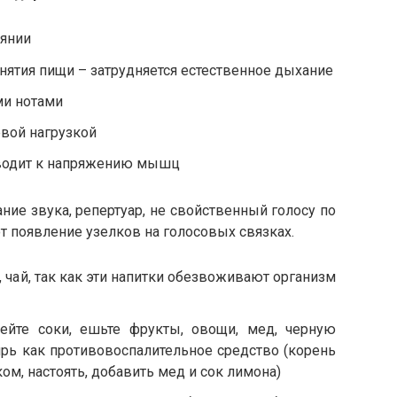
оянии
инятия пищи – затрудняется естественное дыхание
ми нотами
евой нагрузкой
риводит к напряжению мышц
ние звука, репертуар, не свойственный голосу по
 появление узелков на голосовых связках.
 чай, так как эти напитки обезвоживают организм
ейте соки, ешьте фрукты, овощи, мед, черную
ирь как противовоспалительное средство (корень
ком, настоять, добавить мед и сок лимона)