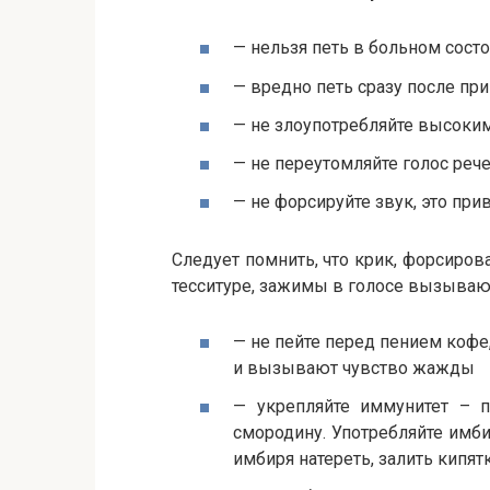
— нельзя петь в больном сост
— вредно петь сразу после пр
— не злоупотребляйте высоки
— не переутомляйте голос реч
— не форсируйте звук, это п
Следует помнить, что крик, форсирова
тесситуре, зажимы в голосе вызывают
— не пейте перед пением кофе,
и вызывают чувство жажды
— укрепляйте иммунитет – п
смородину. Употребляйте имб
имбиря натереть, залить кипят