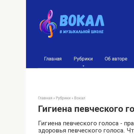
Перейти
к
контенту
Главная
Рубрики
Об авторе
Главная
»
Рубрики
»
Вокал
Гигиена певческого г
Гигиена певческого голоса - пр
здоровья певческого голоса. Чт