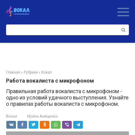
Перейти
к
контенту
Поиск:
Главная
»
Рубрики
»
Вокал
Работа вокалиста с микрофоном
Правильная работа вокалиста с микрофоном -
одно из условий удачного выступления. Узнайте
о правилах работы вокалиста с микрофоном.
Вокал
Ирина Анищенко