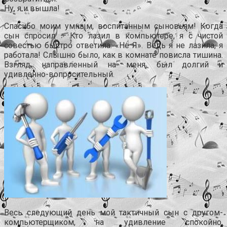
Ну, я и вышла!
Спасибо моим умным, воспитанным сыновьям! Когда
сын спросил – Кто лазил в компьютере, я с чистой
совестью быстро ответила: «Не Я». Ведь я не лазила, я
работала! Слышно было, как в комнате повисла тишина.
Взгляд, направленный на меня, был долгий и
удивленно-вопросительный.
Весь следующий день мой тактичный сын с другом-
компьютерщиком, на удивление спокойно,