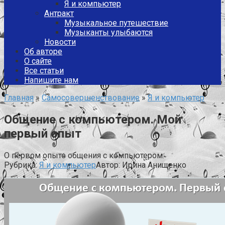
Я и компьютер
Антракт
Музыкальное путешествие
Музыканты улыбаются
Новости
Об авторе
О сайте
Все статьи
Напишите нам
Главная
»
Самосовершенствование
»
Я и компьютер
Общение с компьютером. Мой
первый опыт
О первом опыте общения с компьютером.
Рубрика:
Я и компьютер
Автор:
Ирина Анищенко