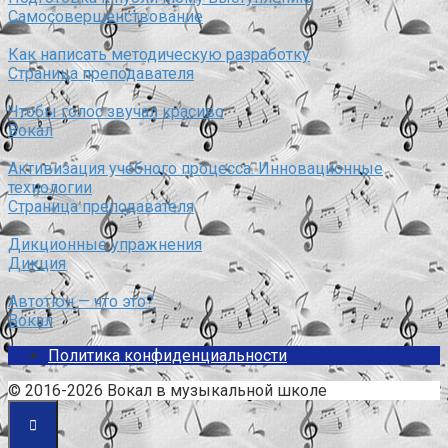
Самосовершенствование
Как написать методическую разработку
Страница преподавателя
Чтобы голос звучал красиво
Вокал
Активизация учебного процесса. Инновационные
технологии
Страница преподавателя
Дикционные упражнения
Дикция
Автотюн — что это?
Вокал
Политика конфиденциальности
© 2016-2026 Вокал в музыкальной школе