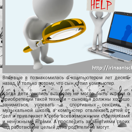
Впервые я познакомилась с компьютером лет десять
назад. И только потому, что сын купил компьютер.
Когда дети учились в школе, не могло быть и речи о
приобретении такой техники – сыновья должны хорошо
заниматься, успевать в спортивных секциях, в
музыкальной школе, а компьютер отвлекает детей от
дел и привлекает к себе всевозможными стрелялками
и ненужными играми. А проследить за занятиями своих
чад работающие целый день родители не могут.