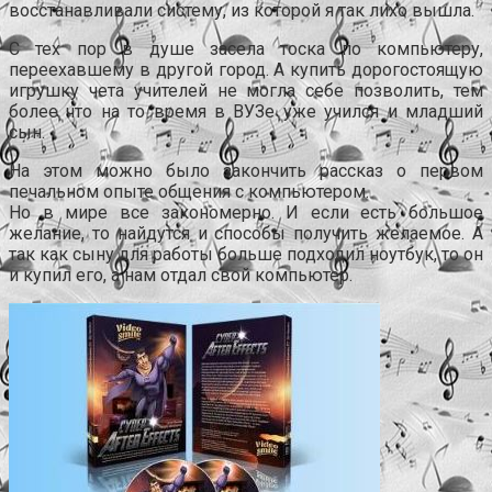
восстанавливали систему, из которой я так лихо вышла.
С тех пор в душе засела тоска по компьютеру,
переехавшему в другой город. А купить дорогостоящую
игрушку чета учителей не могла себе позволить, тем
более что на то время в ВУЗе уже учился и младший
сын.
На этом можно было закончить рассказ о первом
печальном опыте общения с компьютером.
Но в мире все закономерно. И если есть большое
желание, то найдутся и способы получить желаемое. А
так как сыну для работы больше подходил ноутбук, то он
и купил его, а нам отдал свой компьютер.