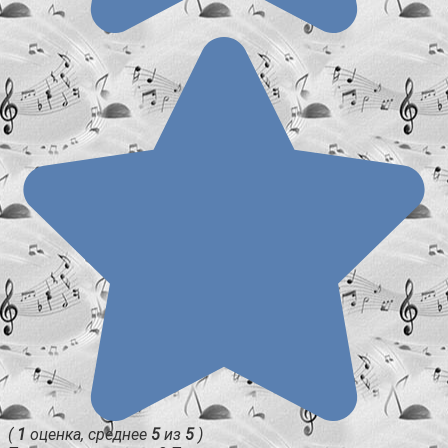
(
1
оценка, среднее
5
из
5
)