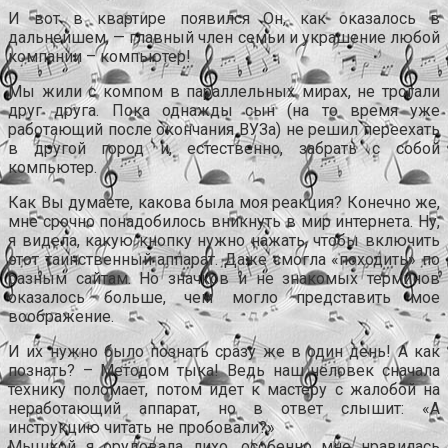
И вот в квартире появился Он, как оказалось в
дальнейшем, — главный член семьи и украшение любой
компании – компьютер!
Мы жили с компом в параллельных мирах, не трогали
друг друга. Пока однажды сын (на то время уже
работающий после окончания ВУЗа) не решил переехать
в другой город и, естественно, забрать с собой
компьютер.
Как Вы думаете, какова была моя реакция? Конечно же,
мне срочно понадобилось вникнуть в мир интернета. Ну,
я видела, какую кнопку нужно нажать, чтобы включить
этот таинственный аппарат. Даже смогла «походить» по
разным сайтам. Но значков и не знакомых терминов
оказалось больше, чем могло представить мое
воображение.
И их нужно было познать сразу же в один день! А как
познать? – Методом тыка! Ведь наш человек сначала
технику поломает, потом идет к мастеру с жалобой на
неработающий аппарат, но в ответ слышит: «А
инструкцию читать не пробовали?»
Мышкой я орудовала лихо, особенно мне нравилась