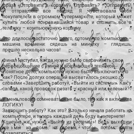
фраза «Отправить в корзину». Отправить? – Отправить!
И отправляла все подряд. Я чувствовала себя
покупателем в огромном супермаркете, который может
купить любой понравившийся товар и сложить все в
тележку – компьютерную корзину.
Это длилось достаточно долго, потому что компьютер –
машина времени: сядешь на минутку – глядишь,
прошло несколько часов!
Финал наступил, когда нужно было сворачивать свое
первое общение с умной и всезнающей техникой.
Понятное дело, компьютер нужно было выключить. Но
как? После долгих операций высветилось окошко со
словами «Завершить работу», «Выйти из системы». Как у
сапера, какой проводок резать – красный или зеленый?
У меня повода сомневаться не было, так как я включила
ЛОГИКУ!
Завершить работу? Как это? Я только начала работать на
компьютере, и теперь каждый день буду в интернете!
Конечно же, нужно «Выйти из системы»! Ведь выходим
же мы из дома на время, чтобы потом опять
возвратиться.