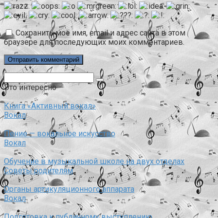
Сохранить моё имя, email и адрес сайта в этом
браузере для последующих моих комментариев.
Поиск:
Это интересно
Книга «Активный вокал»
Вокал
Пение — вокальное искусство
Вокал
Обучение в музыкальной школе на двух отделах
Советы родителям
Органы артикуляционного аппарата
Вокал
Подготовка к публичному выступлению