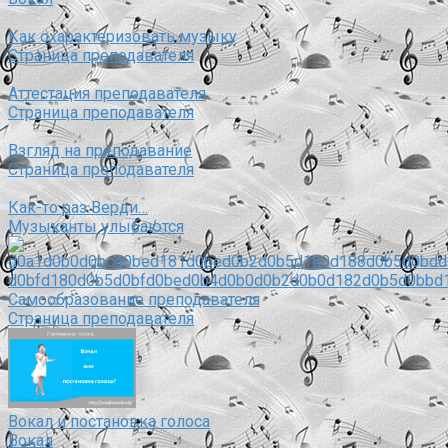
Как охарактеризовать музыку
Страница преподавателя
Аттестация преподавателя
Страница преподавателя
Взгляд на преподавание
Страница преподавателя
Как-то раз Верди…
Музыканты улыбаются
Самообразование преподавателя
Страница преподавателя
Вокал и постановка голоса
Вокал