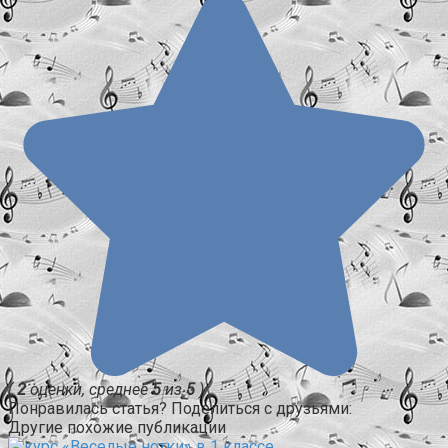
(
2
оценки, среднее
5
из
5
)
Понравилась статья? Поделиться с друзьями:
Другие похожие публикации