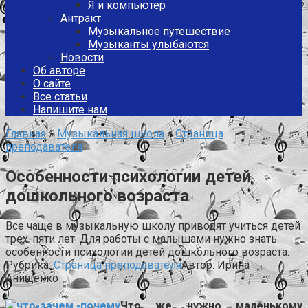
Я и компьютер
Антракт
Музыкальное путешествие
Музыканты улыбаются
Новости
Об авторе
О сайте
Все статьи
Напишите нам
Главная
»
Музыкальная школа
»
Страница
преподавателя
Особенности психологии детей
дошкольного возраста
Все чаще в музыкальную школу приводят учиться детей
трех-пяти лет. Для работы с малышами нужно знать
особенности психологии детей дошкольного возраста.
Рубрика:
Страница преподавателя
Автор:
Ирина
Анищенко
Что же нужно маленькому