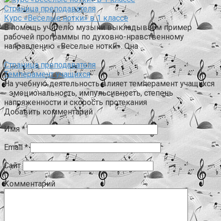
Страница преподавателя
Курс «Веселые нотки» в 1 классе
В помощь учителю музыки выкладываем пример
рабочей программы по духовно-нравственному
направлению «Веселые нотки». Она
Страница преподавателя
Темперамент учащихся
На учебную деятельность влияет темперамент учащихся
- эмоциональность, импульсивность, степень
напряженности и скорость протекания
Добавить комментарий
Имя
*
Email
*
Сайт
Комментарий