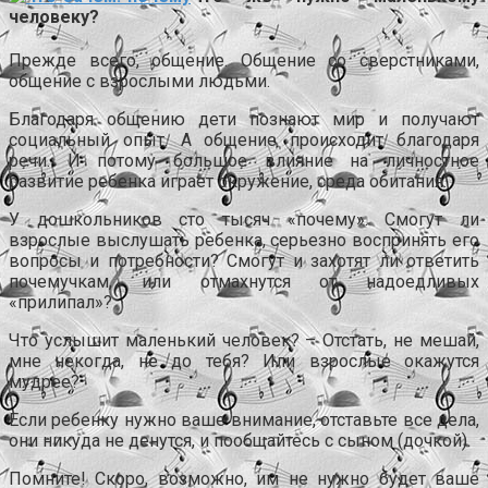
человеку?
Прежде всего, общение. Общение со сверстниками,
общение с взрослыми людьми.
Благодаря общению дети познают мир и получают
социальный опыт. А общение происходит благодаря
речи. И потому большое влияние на личностное
развитие ребенка играет окружение, среда обитания.
У дошкольников сто тысяч «почему». Смогут ли
взрослые выслушать ребенка, серьезно воспринять его
вопросы и потребности? Смогут и захотят ли ответить
почемучкам, или отмахнутся от надоедливых
«прилипал»?
Что услышит маленький человек? – Отстать, не мешай,
мне некогда, не до тебя? Или взрослые окажутся
мудрее?
Если ребенку нужно ваше внимание, отставьте все дела,
они никуда не денутся, и пообщайтесь с сыном (дочкой).
Помните! Скоро, возможно, им не нужно будет ваше