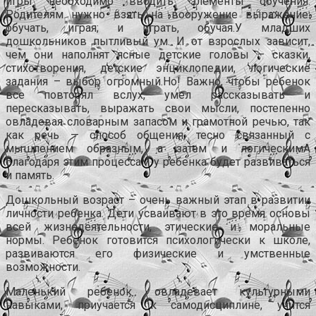
игры необходимо вводить элементы обучения.
Родителям нужно взять на вооружение выражение:
обучать, играя; и играть, обучая.У младших
дошкольников пытливый ум. И от взрослых зависит,
чем они наполнят ясные детские головы – сказки,
стихотворения, детские энциклопедии, логические
задания – выбор огромный.Но! Важно, чтобы ребенок
все повторял вслух, умел рассказывать и
пересказывать, выражать свои мысли, постепенно
овладевая словарным запасом и грамотной речью, так
как речь — способ общения, тесно связанный с
мышлением образным, а затем и логическимА
благодаря этим процессам у ребенка будет развиваться
и память.
Дошкольный возраст – очень важный этап в развитии
личности ребенка. Дети усваивают в это время основы
всей жизнедеятельности, этические и моральные
нормы. Ребенок готовится психологически к школе,
развиваются его физические и умственные
возможности.
Маленький ребенок овладевает культурными
навыками, приучается к самодисциплине, учится