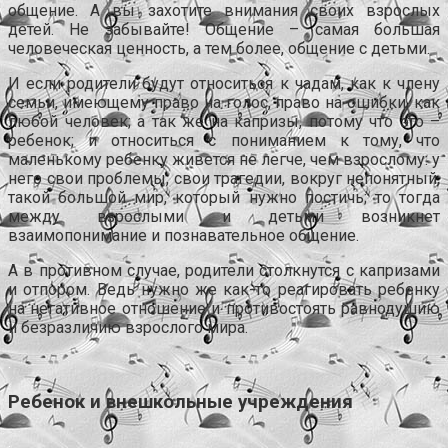
общение. А вы захотите внимания своих взрослых
детей. Не забывайте! Общение – самая большая
человеческая ценность, а тем более, общение с детьми.
И если родители будут относиться к чадам, как к члену
семьи, имеющему право на голос, право на ошибки, как
любой человек; а так же на капризы, потому что это –
ребенок; и относиться с пониманием к тому, что
маленькому ребенку живется не легче, чем взрослому: у
него свои проблемы, свои трагедии, вокруг непонятный,
такой большой мир, который нужно постичь; то тогда
между взрослыми и детьми возникнет
взаимопонимание и познавательное общение.
А в противном случае, родители столкнутся с капризами
и отпором. Ведь нужно же как-то реагировать ребенку
на негативное отношение и противостоять равнодушию
и безразличию взрослого мира.
.
Ребенок и внешкольные учреждения
.