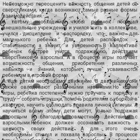
Невозможно переоценить важность общения детей со
сверстниками, когда возникают самые разные формы
взаимодействия.
А потому необходимо, чтобы ребенок посещал
внешкольные учреждения и учился жить в коллективе,
учился дисциплине и распорядку, что важно для
маленького ребенка. Для детей распорядок –
стабильность, а значит, и уверенность.В коллективе
ребенок быстрее учится подражанию действиям
сверстников и взрослых. А в процессе игры получает
возможность общения, приобретения различных
навыков и знаний, которые лучше усваиваются
ребенком в игровой форме.
А еще детям необходимо движение. В движениях они
также овладевают различными навыками.Но кроме
игры, ребенка постепенно нужно приучать к порядку и
труду – собрать игрушки, помочь родителям с уборкой в
квартире, научить соблюдать правила личной гигиены. А
научиться всему этому дети могут, только подражая
взрослым и благодаря совместным действиям с
взрослыми.Ребенок должен осознавать важность и
ценность своих действий. А для этого очень
необходимы стимул и похвала взрослых. В процессе