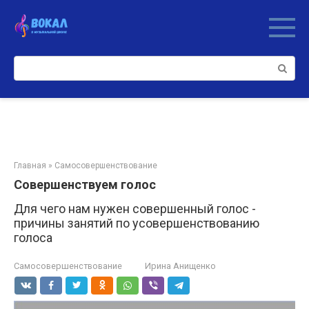
Перейти
к
контенту
Поиск:
Главная
»
Самосовершенствование
Совершенствуем голос
Для чего нам нужен совершенный голос -
причины занятий по усовершенствованию
голоса
Самосовершенствование
Ирина Анищенко