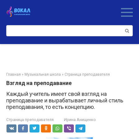
Перейти
к
контенту
Поиск:
Главная
»
Музыкальная школа
»
Страница преподавателя
Взгляд на преподавание
Каждый учитель имеет свой взгляд на
преподавание и вырабатывает личный стиль
преподавания, то есть концепцию.
Страница преподавателя
Ирина Анищенко