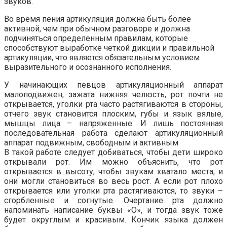
звуков.
Во время пения артикуляция должна быть более
активной, чем при обычном разговоре и должна
подчиняться определенным правилам, которые
способствуют выработке четкой дикции и правильной
артикуляции, что является обязательным условием
выразительного и осознанного исполнения.
У начинающих певцов артикуляционный аппарат
малоподвижен, зажата нижняя челюсть, рот почти не
открывается, уголки рта часто растягиваются в стороны,
отчего звук становится плоским, губы и язык вялые,
мышцы лица – напряженные. И лишь постоянная
последовательная работа сделают артикуляционный
аппарат подвижным, свободным и активным.
В такой работе следует добиваться, чтобы дети широко
открывали рот. Им можно объяснить, что рот
открывается в высоту, чтобы звукам хватало места, и
они могли становиться во весь рост. А если рот плохо
открывается или уголки рта растягиваются, то звуки –
сгорбленные и согнутые. Очертание рта должно
напоминать написание буквы «О», и тогда звук тоже
будет округлым и красивым. Кончик языка должен