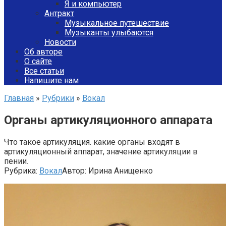
Я и компьютер
Антракт
Музыкальное путешествие
Музыканты улыбаются
Новости
Об авторе
О сайте
Все статьи
Напишите нам
Главная
»
Рубрики
»
Вокал
Органы артикуляционного аппарата
Что такое артикуляция. какие органы входят в
артикуляционный аппарат, значение артикуляции в
пении.
Рубрика:
Вокал
Автор:
Ирина Анищенко