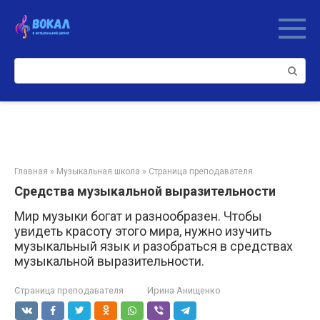
Перейти
к
контенту
Поиск:
Главная
»
Музыкальная школа
»
Страница преподавателя
Средства музыкальной выразительности
Мир музыки богат и разнообразен. Чтобы
увидеть красоту этого мира, нужно изучить
музыкальный язык и разобраться в средствах
музыкальной выразительности.
Страница преподавателя
Ирина Анищенко