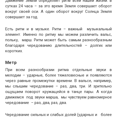
Движение Земли определяет ритм всей нашей жизни: в
сутках 24 часа – за это время Земля совершает оборот
вокруг своей оси. А один оборот вокруг Солнца Земля
совершает за год.
Есть ритм и в музыке. Ритм – важный музыкальный
элемент. Именно по ритму мы можем различить вальс,
польку, марш. Ритм может быть самым разнообразным
благодаря чередованию длительностей – долгих или
коротких.
Метр
При всем разнообразии ритма отдельные звуки в
мелодии – ударные, более тяжеловесные и появляются
через равные промежутки времени. В вальсе, например,
мы слышим чередование – раз, два, три. И зрительно
ощущаем поворот кружащейся в танце пары. А когда
движемся под звуки марша, мы чувствуем равномерное
чередование – раз, два, раз, два.
Чередование сильных и слабых долей (ударных и более