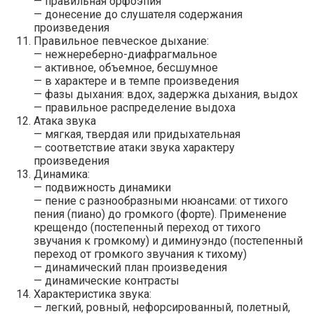
— правильная орфоэпия
— донесение до слушателя содержания
произведения
Правильное певческое дыхание:
— нежнереберно-диафрагмальное
— активное, объемное, бесшумное
— в характере и в темпе произведения
— фазы дыхания: вдох, задержка дыхания, выдох
— правильное распределение выдоха
Атака звука
— мягкая, твердая или придыхательная
— соответствие атаки звука характеру
произведения
Динамика:
— подвижность динамики
— пение с разнообразными нюансами: от тихого
пения (пиано) до громкого (форте). Применение
крещендо (постепенный переход от тихого
звучания к громкому) и диминуэндо (постепенный
переход от громкого звучания к тихому)
— динамический план произведения
— динамические контрасты
Характеристика звука:
— легкий, ровный, нефорсированный, полетный,