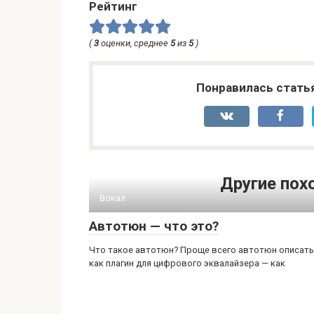
Рейтинг
(
3
оценки, среднее
5
из
5
)
Понравилась стать
Другие пох
Вокал
Автотюн — что это?
Что такое автотюн? Проще всего автотюн описать
как плагин для цифрового эквалайзера — как