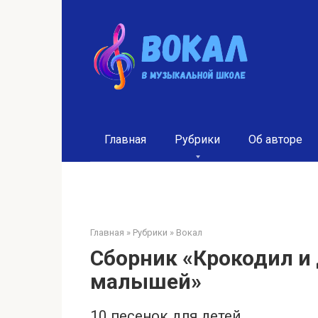
Перейти
к
контенту
Главная
Рубрики
Об авторе
Главная
»
Рубрики
»
Вокал
Сборник «Крокодил и 
малышей»
10 песенок для детей