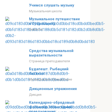
Учимся слушать музыку
Музыкальная школа
Музыкальное путешествие
в Гуцульщину
Новости
Средства музыкальной
выразительности
Страница преподавателя
Будапешт. Рыбацкий
бастион
Музыкальное путешествие
Дикционные упражнения
Дикция
Календарно-обрядовый
фольклор. Новогодние
празднования: