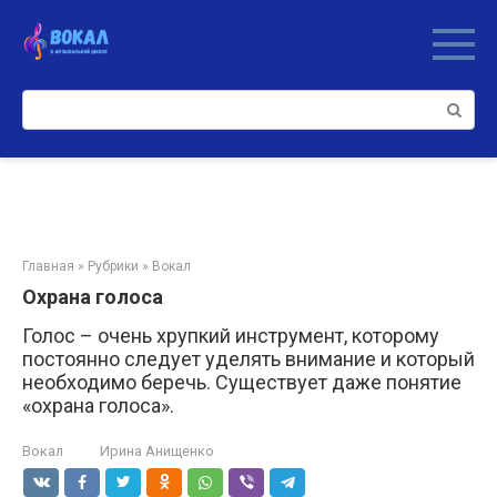
Перейти
к
контенту
Поиск:
Главная
»
Рубрики
»
Вокал
Охрана голоса
Голос – очень хрупкий инструмент, которому
постоянно следует уделять внимание и который
необходимо беречь. Существует даже понятие
«охрана голоса».
Вокал
Ирина Анищенко