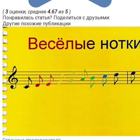
(
3
оценки, среднее
4.67
из
5
)
Понравилась статья? Поделиться с друзьями:
Другие похожие публикации