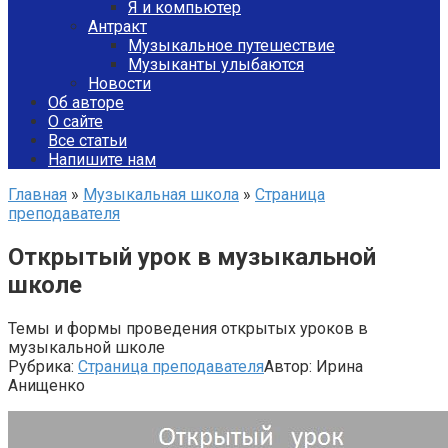
Я и компьютер
Антракт
Музыкальное путешествие
Музыканты улыбаются
Новости
Об авторе
О сайте
Все статьи
Напишите нам
Главная
»
Музыкальная школа
»
Страница
преподавателя
Открытый урок в музыкальной
школе
Темы и формы проведения открытых уроков в
музыкальной школе
Рубрика:
Страница преподавателя
Автор:
Ирина
Анищенко