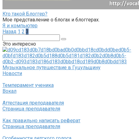
Кто такой Блоггер?
Мое представление о блогах и блоггерах.
Я и компьютер
Навигация
Назад
1
2
3
по
Поиск:
записям
Это интересно
Музыкальное путешествие в Гуцульщину
Новости
Темперамент ученика
Вокал
Аттестация преподавателя
Страница преподавателя
Как правильно написать реферат
Страница преподавателя
Особенности детского голоса